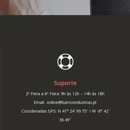
Suporte
2ª Feira a 6ª Feira: 9h às 12h – 14h às 18h
Email:. online@barrosindustrias.pt
Coordenadas GPS: N 41° 24′ 99.75″ / W -8° 42′
36.49″